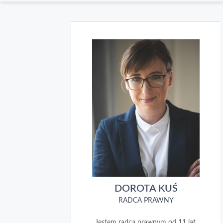
DOROTA KUŚ
RADCA PRAWNY
Jestem radcą prawnym od 11 lat.